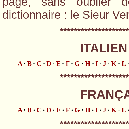
page, sans oublier d
dictionnaire : le Sieur Ve
*
*******************
ITALIEN
A
B
C
D
E
F
G
H
I
J
K
L
*
*
*
*
*
*
*
*
*
*
*
*
*
*******************
FRANÇAI
A
B
C
D
E
F
G
H
I
J
K
L
*
*
*
*
*
*
*
*
*
*
*
*
*
*******************