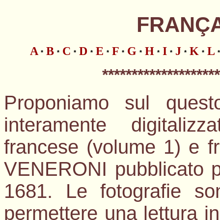
FRANÇAI
A
B
C
D
E
F
G
H
I
J
K
L
*
*
*
*
*
*
*
*
*
*
*
*
*
*******************
Proponiamo sul questo
interamente digitalizz
francese (volume 1) e fr
VENERONI pubblicato per
1681. Le fotografie son
permettere una lettura in 