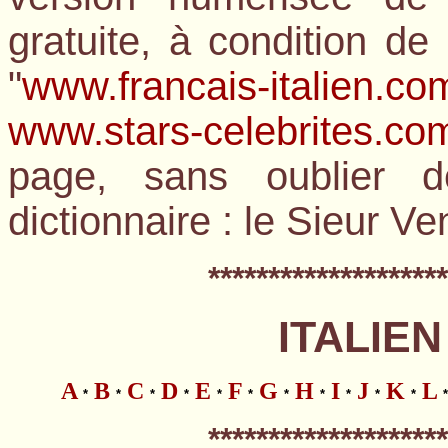
gratuite, à condition d
"
www.francais-italien.co
www.stars-celebrites.co
page, sans oublier d
dictionnaire : le Sieur Ve
*
*******************
ITALIEN
A
B
C
D
E
F
G
H
I
J
K
L
*
*
*
*
*
*
*
*
*
*
*
*
*
*******************