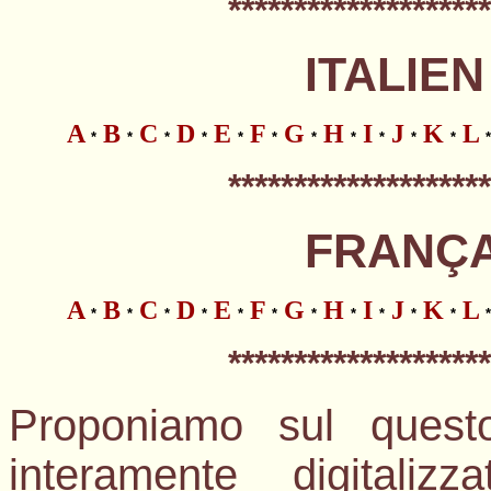
*
*******************
ITALIEN
A
B
C
D
E
F
G
H
I
J
K
L
*
*
*
*
*
*
*
*
*
*
*
*
*
*******************
FRANÇAI
A
B
C
D
E
F
G
H
I
J
K
L
*
*
*
*
*
*
*
*
*
*
*
*
*
*******************
Proponiamo sul questo
interamente digitalizz