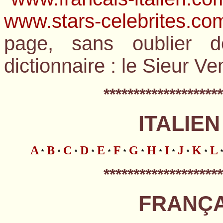
www.stars-celebrites.co
page, sans oublier d
dictionnaire : le Sieur Ve
*
*******************
ITALIEN
A
B
C
D
E
F
G
H
I
J
K
L
*
*
*
*
*
*
*
*
*
*
*
*
*
*******************
FRANÇAI