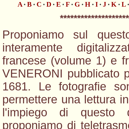
A
B
C
D
E
F
G
H
I
J
K
L
*
*
*
*
*
*
*
*
*
*
*
*
*
*******************
Proponiamo sul questo
interamente digitalizz
francese (volume 1) e fr
VENERONI pubblicato per
1681. Le fotografie son
permettere una lettura in 
l'impiego di questo 
proponiamo di teletrasmet