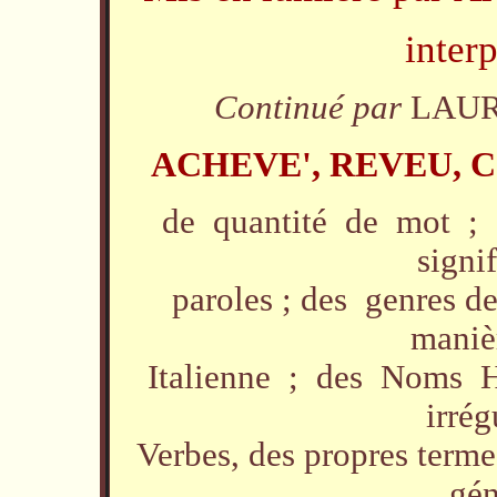
inter
Continué par
LAUR
ACHEVE', REVEU, 
de quantité de mot ; 
signi
paroles ; des genres d
maniè
Italienne ; des Noms H
irrég
Verbes, des propres terme
gén