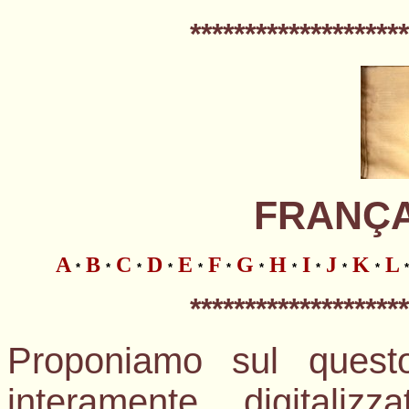
*
*******************
FRANÇAI
A
B
C
D
E
F
G
H
I
J
K
L
*
*
*
*
*
*
*
*
*
*
*
*
*
*******************
Proponiamo sul questo
interamente digitalizz