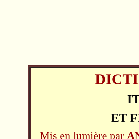
DICT
I
ET 
Mis en lumière par
A