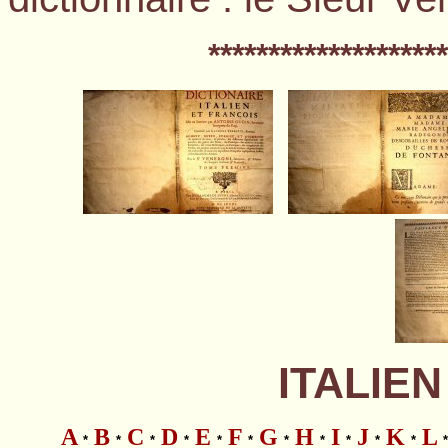
*
*******************
ITALIEN
A
B
C
D
E
F
G
H
I
J
K
L
*
*
*
*
*
*
*
*
*
*
*
*